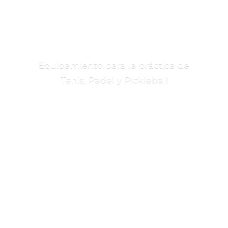
Equipamiento para la práctica de
Tenis, Padel
y Pickleball