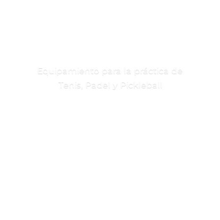
Equipamiento para la práctica de
Tenis, Padel
y Pickleball