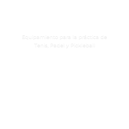
Equipamiento para la práctica de
Tenis, Padel
y Pickleball