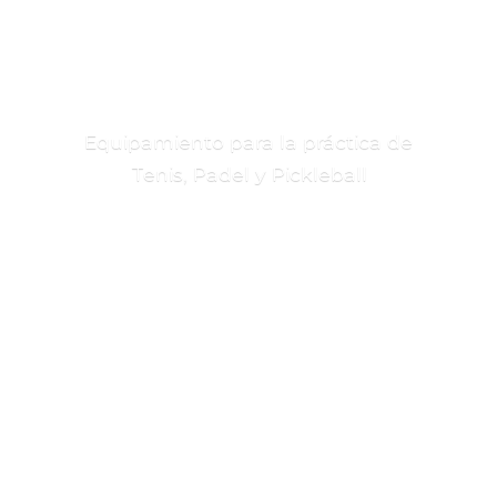
Equipamiento para la práctica de
Tenis, Padel
y Pickleball