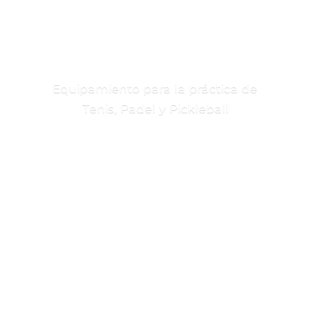
Equipamiento para la práctica de
Tenis, Padel
y Pickleball