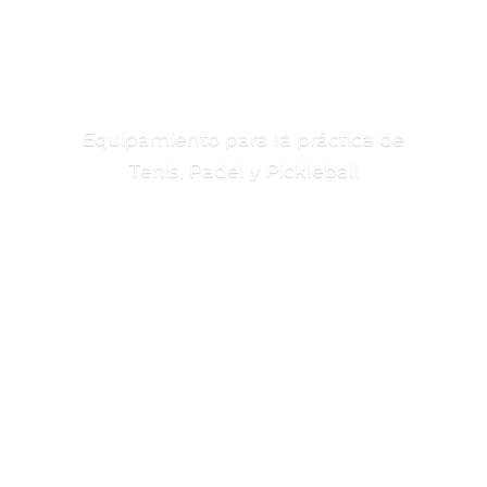
Equipamiento para la práctica de
Tenis, Padel
y Pickleball