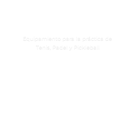
Equipamiento para la práctica de
Tenis, Padel
y Pickleball