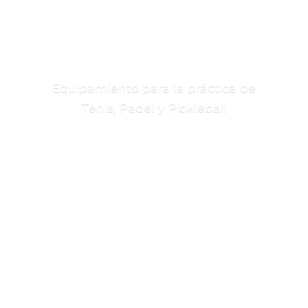
Equipamiento para la práctica de
Tenis, Padel
y Pickleball