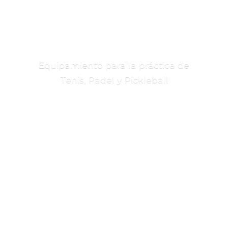
Equipamiento para la práctica de
Tenis, Padel
y Pickleball