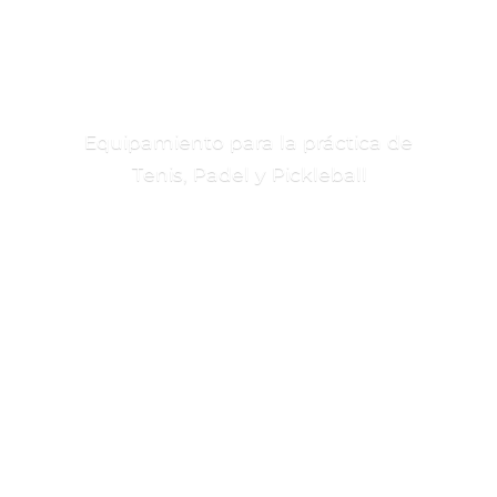
Equipamiento para la práctica de
Tenis, Padel
y Pickleball