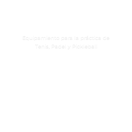
Equipamiento para la práctica de
Tenis, Padel
y Pickleball