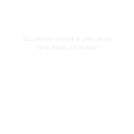
Equipamiento para la práctica de
Tenis, Padel
y Pickleball