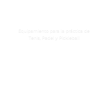
Equipamiento para la práctica de
Tenis, Padel
y Pickleball