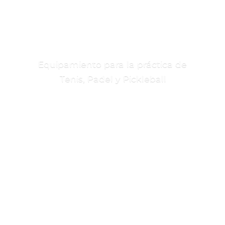
Equipamiento para la práctica de
Tenis, Padel
y Pickleball