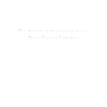
Equipamiento para la práctica de
Tenis, Padel
y Pickleball