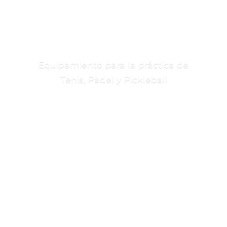
Equipamiento para la práctica de
Tenis, Padel
y Pickleball