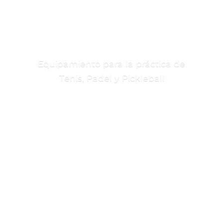
Equipamiento para la práctica de
Tenis, Padel
y Pickleball